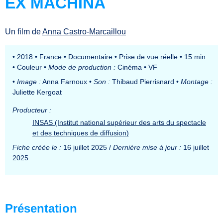
EX MACHINA
Un film de
Anna Castro-Marcaillou
•
2018
•
France
•
Documentaire
•
Prise de vue réelle
•
15 min
•
Couleur
•
Mode de production :
Cinéma
•
VF
•
Image :
Anna Farnoux
•
Son :
Thibaud Pierrisnard
•
Montage :
Juliette Kergoat
Producteur :
INSAS (Institut national supérieur des arts du spectacle
et des techniques de diffusion)
Fiche créée le :
16 juillet 2025 /
Dernière mise à jour :
16 juillet
2025
Présentation