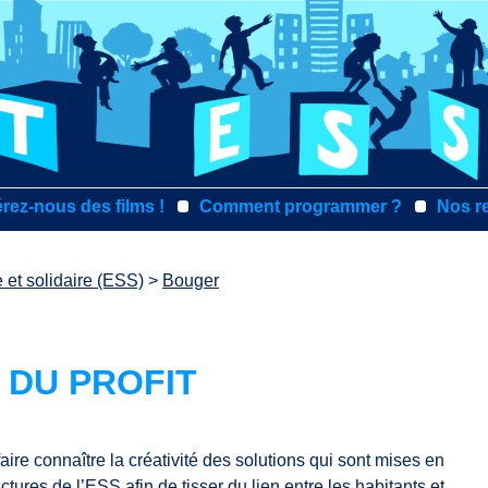
rez-nous des films !
Comment programmer ?
Nos r
 et solidaire (ESS)
>
Bouger
 DU PROFIT
aire connaître la créativité des solutions qui sont mises en
ctures de l’ESS afin de tisser du lien entre les habitants et