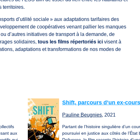
 territoires.
ports d’utilité sociale » aux adaptations tarifaires des
développement de coopératives venant pallier les manques
 ou d’autres initiatives de transport à la demande, de
arages solidaires,
tous les films répertoriés ici
visent à
vations, adaptations et transformations de nos modes de
Shift, parcours d’un ex-cours
Pauline Beugnies
, 2021
llectifs
Partant de l’histoire singulière d’un cour
osant aux
poursuivi en justice aux côtés de l’État
rtifs qui
Deliveroo, le film raconte l’histoire d’un