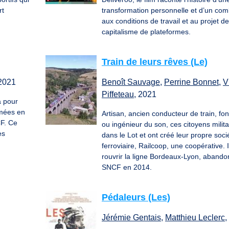
rt
transformation personnelle et d’un com
aux conditions de travail et au projet d
capitalisme de plateformes.
Train de leurs rêves (Le)
 2021
Benoît Sauvage
,
Perrine Bonnet
,
V
Piffeteau
, 2021
à pour
rmées en
Artisan, ancien conducteur de train, fon
CF. Ce
ou ingénieur du son, ces citoyens milita
es
dans le Lot et ont créé leur propre soci
ferroviaire, Railcoop, une coopérative. I
rouvrir la ligne Bordeaux-Lyon, abando
SNCF en 2014.
Pédaleurs (Les)
Jérémie Gentais
,
Matthieu Leclerc
,