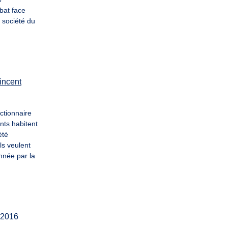
bat face
e société du
incent
ctionnaire
nts habitent
été
ls veulent
nnée par la
 2016