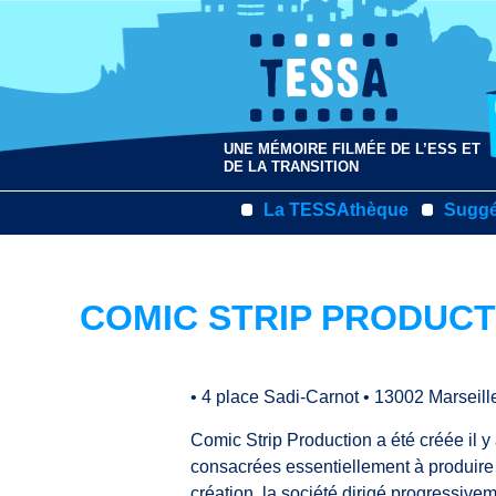
UNE MÉMOIRE FILMÉE DE L’ESS ET
DE LA TRANSITION
La TESSAthèque
Suggé
COMIC STRIP PRODUCT
•
4 place Sadi-Carnot
•
13002 Marseill
Comic Strip Production a été créée il 
consacrées essentiellement à produire 
création, la société dirigé progressive