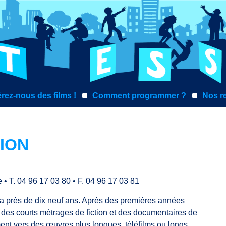
rez-nous des films !
Comment programmer ?
Nos r
ION
e
•
T. 04 96 17 03 80
•
F. 04 96 17 03 81
y a près de dix neuf ans. Après des premières années
des courts métrages de fiction et des documentaires de
ment vers des œuvres plus longues, téléfilms ou longs