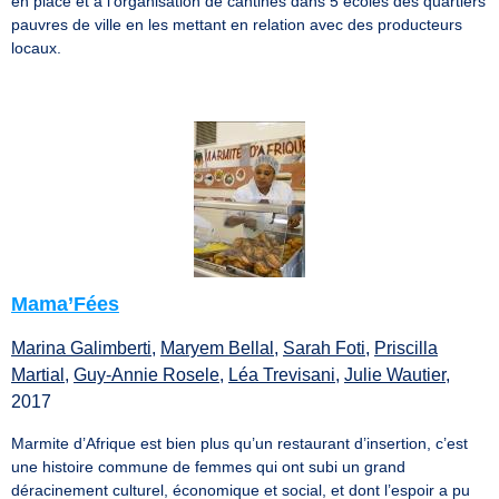
en place et à l’organisation de cantines dans 5 écoles des quartiers
pauvres de ville en les mettant en relation avec des producteurs
locaux.
Mama’Fées
Marina Galimberti
,
Maryem Bellal
,
Sarah Foti
,
Priscilla
Martial
,
Guy-Annie Rosele
,
Léa Trevisani
,
Julie Wautier
,
2017
Marmite d’Afrique est bien plus qu’un restaurant d’insertion, c’est
une histoire commune de femmes qui ont subi un grand
déracinement culturel, économique et social, et dont l’espoir a pu